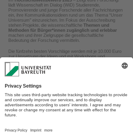
lädt Wissenschaft im Dialog (WiD) Studierende,
Promovierende und junge Forschende aller Fachrichtungen
ein, ihre Kommunikationsideen rund um das Thema “Unser
Universum” einzureichen. Im Fokus der Ausschreibung
stehen Projekte, die wissenschaftliche
Themen und
Methoden für Bürger*innen zugänglich und erlebbar
machen und ihrer Zielgruppe die gesellschaftliche
Bedeutung der Forschung vermitteln.
Die fünfzehn besten Vorschläge werden mit je 10.000 Euro
zur Umsetzung der Ideen und mit Workshops und
Schulungen zur Wissenschaftskommunikation sowie der
Aufnahme in das Alumni-Netzwerk des
Hochschulwettbewerbs belohnt.
Voraussetzung:
Teilnehmen können Studierende, Promovierende sowie
junge Forschende aller Fachrichtungen ansässig an einer
Hochschule, Universität oder außeruniversitären
Forschungseinrichtung in Deutschland.
Detaillierte Informationen zur Bewerbung und zum
Hochschulwettbewerb finden Sie
hier
.