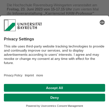
Die Hochschule Ravensburg-Weingarten veranstaltet am
Freitag, 23. Juni 2023
von 15-17.15 Uhr
zum vierten Mal
die
Infoveranstaltung „Karriereziel HAW-Professur“
(Online)
. Sie erhalten Informationen über Karrierewege an
Hochschulen für angewandte Wissenschaften (HAW),
Voraussetzungen und Berufsbild der HAW-Professur.
Link zum Kalendetreintrag inkl. Programm
Link zum Online-Veranstaltungsraum
Für eine
Online
-Teilnahme
ist keine Anmeldung
erforderlich.
Alle Infos sind auch auf der
Homepage
zu finden.
Privacy policy / Disclaimer
House Rules
Legal Notice
Sitemap
Accessibility